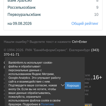
Банк Уралсиб
8
Россельхозбанк
9
Первоуральскбанк
10
на 09.08.2026
Общий рейтинг
Нашли ошибку? Выделите текст и нажмите
Ctrl+Enter
© 1994-2026.
РИА "БанкИнформСервис". Екатеринбург
(343)
370-61-71
О проекте
Политика конфиденциальности
Bankinform.ru использует cookie-
файлы и обрабатывает
Правовая информация
Для рекламодателей
персональные данные с
использованием Яндекс Метрики,
Вся информация о продуктах банков, размещенная на портале
16+
Google Analytics. Это улучшает работу
bankinform.ru, носит исключительно ознакомительный характер и
сайта и взаимодействие с ним.
не является публичной офертой, определяемой положениями
Подтвердите ваше согласие, нажав
ГК РФ. Информация не содержит точного и полного описания, и
кнопу Ок. Если вы не хотите, чтобы
может быть изменена. Конечные условия уточняйте на сайтах
ваши данные обрабатывались,
банков или при личном обращении. Исключительное право на
пожалуйста, ограничьте
товарные знаки принадлежит их правообладателям.
использование файлов cookie в своём
браузере. Подробнее в
Политике