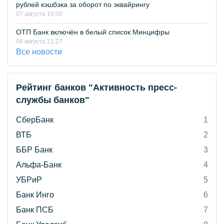
рублей кэшбэка за оборот по эквайрингу
07 августа 10:00
ОТП Банк включён в белый список Минцифры
06 августа 21:27
Все новости
Рейтинг банков "Активность пресс-
службы банков"
СберБанк
1
ВТБ
2
ББР Банк
3
Альфа-Банк
4
УБРиР
5
Банк Инго
6
Банк ПСБ
7