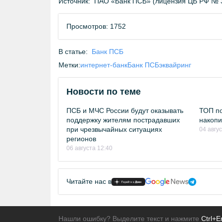
Источник:
ПАО «Банк ПСБ» (лицензия ЦБ РФ № 
Просмотров: 1752
В статье:
Банк ПСБ
Метки:
интернет-банк
Банк ПСБ
эквайринг
Новости по теме
ПСБ и МЧС России будут оказывать
ТОП по
поддержку жителям пострадавших
накопи
при чрезвычайных ситуациях
04 авгу
регионов
06 августа 12:40
Читайте нас в
Нашли ошибку? Выделите текст и нажмите
Ctrl+E