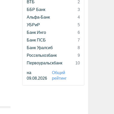
ВТБ
2
ББР Банк
3
Альфа-Банк
4
УБРиР
5
Банк Инго
6
Банк ПСБ
7
Банк Уралсиб
8
Россельхозбанк
9
Первоуральскбанк
10
на
Общий
09.08.2026
рейтинг