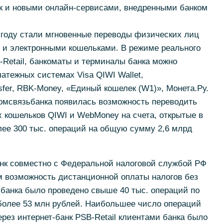
ак и новыми онлайн-сервисами, внедренными банком
году стали мгновенные переводы физических лиц
 и электронными кошельками. В режиме реального
-Retail, банкоматы и терминалы банка можно
латежных системах Visa QIWI Wallet,
fer, RBK-Money, «Единый кошелек (W1)», Монета.Ру.
ромсвязьбанка появилась возможность переводить
 кошельков QIWI и WebMoney на счета, открытые в
лее 300 тыс. операций на общую сумму 2,6 млрд
анк совместно с Федеральной налоговой службой РФ
 возможность дистанционной оплаты налогов без
 банка было проведено свыше 40 тыс. операций по
более 53 млн рублей. Наибольшее число операций
ерез интернет-банк PSB-Retail клиентами банка было