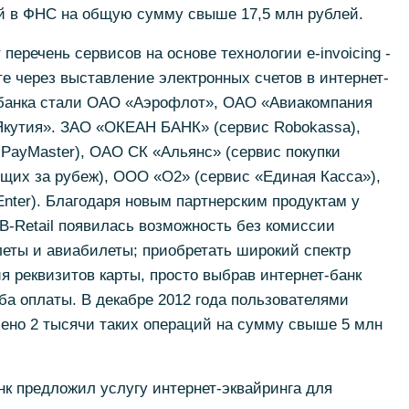
ей в ФНС на общую сумму свыше 17,5 млн рублей.
перечень сервисов на основе технологии e-invoicing -
те через выставление электронных счетов в интернет-
и банка стали ОАО «Аэрофлот», ОАО «Авиакомпания
кутия». ЗАО «ОКЕАН БАНК» (сервис Robokassa),
ayMaster), ОАО СК «Альянс» (сервис покупки
щих за рубеж), ООО «О2» (сервис «Единая Касса»),
nter). Благодаря новым партнерским продуктам у
B-Retail появилась возможность без комиссии
еты и авиабилеты; приобретать широкий спектр
я реквизитов карты, просто выбрав интернет-банк
ба оплаты. В декабре 2012 года пользователями
шено 2 тысячи таких операций на сумму свыше 5 млн
нк предложил услугу интернет-эквайринга для