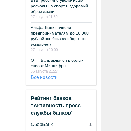
ВТБ: россияне увеличивают
расходы на спорт и здоровый
образ жизни
07 августа 11:50
Альфа-Банк начислит
предпринимателям до 10 000
рублей кэшбэка за оборот по
эквайрингу
07 августа 10:00
ОТП Банк включён в белый
список Минцифры
06 августа 21:27
Все новости
Рейтинг банков
"Активность пресс-
службы банков"
СберБанк
1