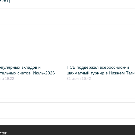
3251)
пулярных вкладов и
ПСБ поддержал всероссийский
тельных счетов. Июль-2026
шахматный турнир в Нижнем Таг
ста 19:22
31 июля 16:42
nter