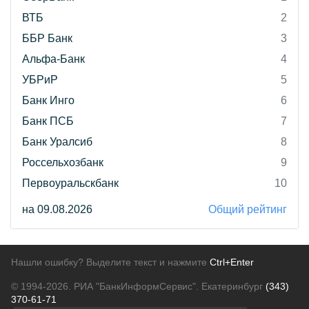
ВТБ
2
ББР Банк
3
Альфа-Банк
4
УБРиР
5
Банк Инго
6
Банк ПСБ
7
Банк Уралсиб
8
Россельхозбанк
9
Первоуральскбанк
10
на 09.08.2026
Общий рейтинг
Нашли ошибку? Выделите текст и нажмите
Ctrl+Enter
© 1994-2026.
РИА "БанкИнформСервис". Екатеринбург
(343)
370-61-71