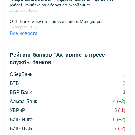
рублей кэшбэка за оборот по эквайрингу
07 августа 10:00
ОТП Банк включён в белый список Минцифры
06 августа 21:27
Все новости
Рейтинг банков "Активность пресс-
службы банков"
СберБанк
1
ВТБ
2
ББР Банк
3
Альфа-Банк
4
(+2)
УБРиР
5
(-1)
Банк Инго
6
(+2)
Банк ПСБ
7
(-2)