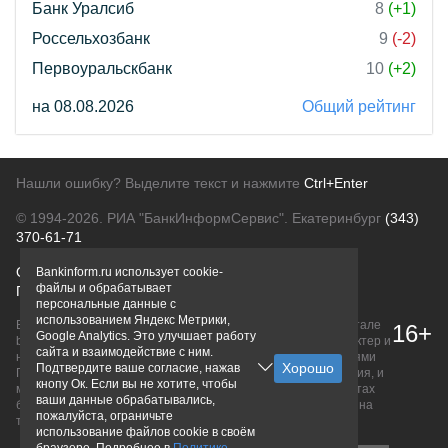
Банк Уралсиб
8
(+1)
Россельхозбанк
9
(-2)
Первоуральскбанк
10
(+2)
на 08.08.2026
Общий рейтинг
Нашли ошибку? Выделите текст и нажмите
Ctrl+Enter
© 1994-2026.
РИА "БанкИнформСервис". Екатеринбург
(343)
370-61-71
О проекте
Политика конфиденциальности
Bankinform.ru использует cookie-
файлы и обрабатывает
Правовая информация
Для рекламодателей
персональные данные с
использованием Яндекс Метрики,
Вся информация о продуктах банков, размещенная на портале
16+
Google Analytics. Это улучшает работу
bankinform.ru, носит исключительно ознакомительный характер и
сайта и взаимодействие с ним.
не является публичной офертой, определяемой положениями
Подтвердите ваше согласие, нажав
ГК РФ. Информация не содержит точного и полного описания, и
кнопу Ок. Если вы не хотите, чтобы
может быть изменена. Конечные условия уточняйте на сайтах
ваши данные обрабатывались,
банков или при личном обращении. Исключительное право на
пожалуйста, ограничьте
товарные знаки принадлежит их правообладателям.
использование файлов cookie в своём