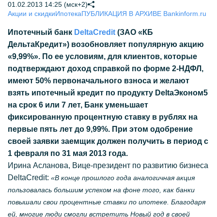
01.02.2013 14:25 (мск+2)
Акции и скидки
Ипотека
ПУБЛИКАЦИЯ В АРХИВЕ Bankinform.ru
Ипотечный банк
DeltaCredit
(ЗАО «КБ
ДельтаКредит») возобновляет популярную акцию
«9,99%». По ее условиям, для клиентов, которые
подтверждают доход справкой по форме 2-НДФЛ,
имеют 50% первоначального взноса и желают
взять ипотечный кредит по продукту DeltaЭконом5
на срок 6 или 7 лет, Банк уменьшает
фиксированную процентную ставку в рублях на
первые пять лет до 9,99%. При этом одобрение
своей заявки заемщик должен получить в период с
1 февраля по 31 мая 2013 года.
Ирина Асланова, Вице-президент по развитию бизнеса
DeltaCredit:
«В конце прошлого года аналогичная акция
пользовалась большим успехом на фоне того, как банки
повышали свои процентные ставки по ипотеке. Благодаря
ей, многие люди смогли встретить Новый год в своей