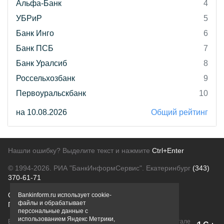
Альфа-Банк
4
УБРиР
5
Банк Инго
6
Банк ПСБ
7
Банк Уралсиб
8
Россельхозбанк
9
Первоуральскбанк
10
на 10.08.2026
Общий рейтинг
Нашли ошибку? Выделите текст и нажмите
Ctrl+Enter
© 1994-2026.
РИА "БанкИнформСервис". Екатеринбург
(343)
370-61-71
О проекте
Политика конфиденциальности
Bankinform.ru использует cookie-
файлы и обрабатывает
Правовая информация
Для рекламодателей
персональные данные с
использованием Яндекс Метрики,
Вся информация о продуктах банков, размещенная на портале