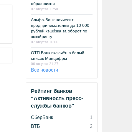
образ жизни
07 августа 11:50
Альфа-Банк начислит
предпринимателям до 10 000
в
рублей кэшбэка за оборот по
эквайрингу
07 августа 10:00
ОТП Банк включён в белый
список Минцифры
06 августа 21:27
Все новости
Рейтинг банков
"Активность пресс-
службы банков"
СберБанк
1
ВТБ
2