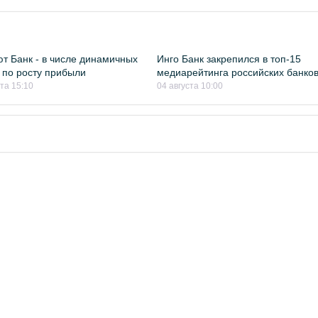
т Банк - в числе динамичных
Инго Банк закрепился в топ-15
 по росту прибыли
медиарейтинга российских банко
ста 15:10
04 августа 10:00