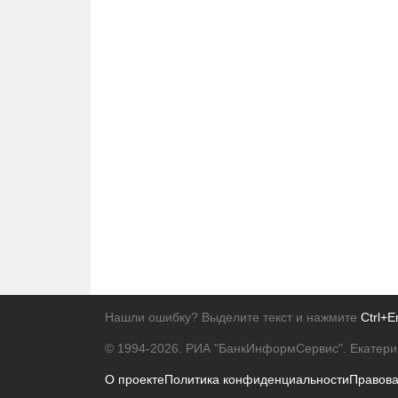
Нашли ошибку? Выделите текст и нажмите
Ctrl+E
© 1994-2026.
РИА "БанкИнформСервис". Екатери
О проекте
Политика конфиденциальности
Правов