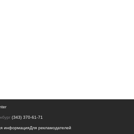
nter
нбург
(343) 370-61-71
ая информация
Для рекламодателей