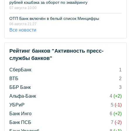
рублей кэшбэка за оборот по эквайрингу
07 августа 10:00
ОТП Банк включён в белый список Минцифры
06 августа 21:27
Все новости
Рейтинг банков "Активность пресс-
службы банков"
СберБанк
1
ВТБ
2
ББР Банк
3
Альфа-Банк
4
(+2)
УБРиР
5
(-1)
Банк Инго
6
(+2)
Банк ПСБ
7
(-2)