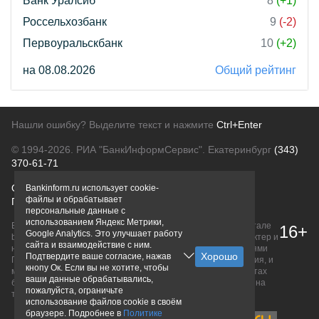
Банк Уралсиб
8
(+1)
Россельхозбанк
9
(-2)
Первоуральскбанк
10
(+2)
на 08.08.2026
Общий рейтинг
Нашли ошибку? Выделите текст и нажмите
Ctrl+Enter
© 1994-2026.
РИА "БанкИнформСервис". Екатеринбург
(343)
370-61-71
О проекте
Политика конфиденциальности
Bankinform.ru использует cookie-
файлы и обрабатывает
Правовая информация
Для рекламодателей
персональные данные с
использованием Яндекс Метрики,
Вся информация о продуктах банков, размещенная на портале
16+
Google Analytics. Это улучшает работу
bankinform.ru, носит исключительно ознакомительный характер и
сайта и взаимодействие с ним.
не является публичной офертой, определяемой положениями
Подтвердите ваше согласие, нажав
ГК РФ. Информация не содержит точного и полного описания, и
кнопу Ок. Если вы не хотите, чтобы
может быть изменена. Конечные условия уточняйте на сайтах
ваши данные обрабатывались,
банков или при личном обращении. Исключительное право на
пожалуйста, ограничьте
товарные знаки принадлежит их правообладателям.
использование файлов cookie в своём
браузере. Подробнее в
Политике