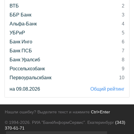
ВТБ
2
ББР Банк
3
Альфа-Банк
4
УБРиР
5
Банк Инго
6
Банк ПСБ
7
Банк Уралсиб
8
Россельхозбанк
9
Первоуральскбанк
10
на 09.08.2026
Общий рейтинг
Нашли ошибку? Выделите текст и нажмите
Ctrl+Enter
© 1994-2026.
РИА "БанкИнформСервис". Екатеринбург
(343)
370-61-71