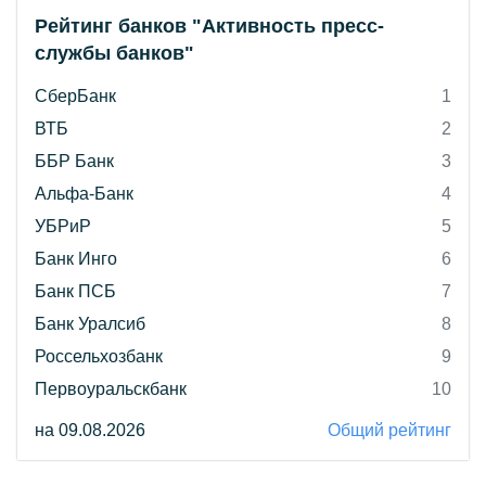
Рейтинг банков "Активность пресс-
службы банков"
СберБанк
1
ВТБ
2
ББР Банк
3
Альфа-Банк
4
УБРиР
5
Банк Инго
6
Банк ПСБ
7
Банк Уралсиб
8
Россельхозбанк
9
Первоуральскбанк
10
на 09.08.2026
Общий рейтинг