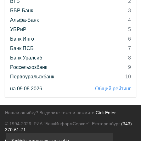
ВТБ
2
ББР Банк
3
Альфа-Банк
4
УБРиР
5
Банк Инго
6
Банк ПСБ
7
Банк Уралсиб
8
Россельхозбанк
9
Первоуральскбанк
10
на 09.08.2026
Общий рейтинг
Нашли ошибку? Выделите текст и нажмите
Ctrl+Enter
© 1994-2026.
РИА "БанкИнформСервис". Екатеринбург
(343)
370-61-71
О проекте
Политика конфиденциальности
Bankinform.ru использует cookie-