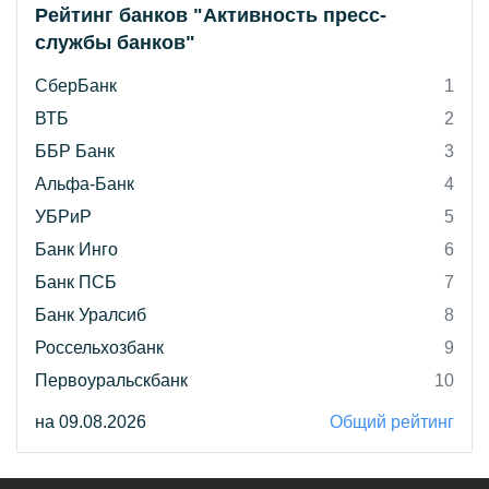
Рейтинг банков "Активность пресс-
службы банков"
СберБанк
1
ВТБ
2
ББР Банк
3
Альфа-Банк
4
УБРиР
5
Банк Инго
6
Банк ПСБ
7
Банк Уралсиб
8
Россельхозбанк
9
Первоуральскбанк
10
на 09.08.2026
Общий рейтинг