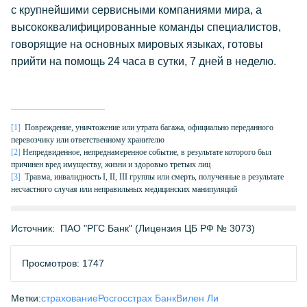
с крупнейшими сервисными компаниями мира, а
высококвалифицированные команды специалистов,
говорящие на основных мировых языках, готовы
прийти на помощь 24 часа в сутки, 7 дней в неделю.
[1]
Повреждение, уничтожение или утрата багажа, официально переданного
перевозчику или ответственному хранителю
[2]
Непредвиденное, непреднамеренное событие, в результате которого был
причинен вред имуществу, жизни и здоровью третьих лиц
[3]
Травма, инвалидность I, II, III группы или смерть, полученные в результате
несчастного случая или неправильных медицинских манипуляций
Источник:
ПАО "РГС Банк" (Лицензия ЦБ РФ № 3073)
Просмотров: 1747
Метки:
страхование
Росгосстрах Банк
Вилен Ли