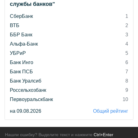
службы банков"
СберБанк
1
ВТБ
2
ББР Банк
3
Альфа-Банк
4
УБРиР
5
Банк Инго
6
Банк ПСБ
7
Банк Уралсиб
8
Россельхозбанк
9
Первоуральскбанк
10
на 09.08.2026
Общий рейтинг
Нашли ошибку? Выделите текст и нажмите
Ctrl+Enter