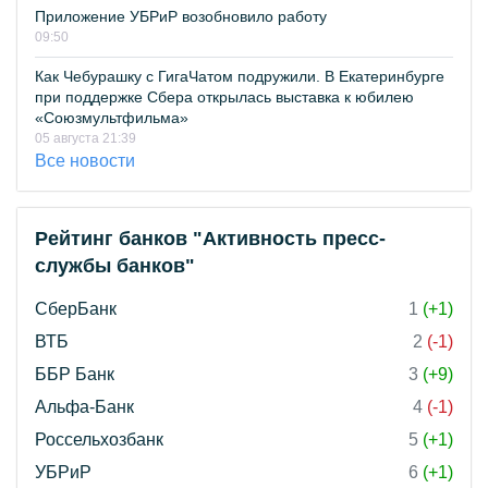
Приложение УБРиР возобновило работу
09:50
Как Чебурашку с ГигаЧатом подружили. В Екатеринбурге
при поддержке Сбера открылась выставка к юбилею
«Союзмультфильма»
05 августа 21:39
Все новости
Рейтинг банков "Активность пресс-
службы банков"
СберБанк
1
(+1)
ВТБ
2
(-1)
ББР Банк
3
(+9)
Альфа-Банк
4
(-1)
Россельхозбанк
5
(+1)
УБРиР
6
(+1)