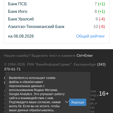
Банк ПСБ
7
(+1)
Банк Инго
8
(+1)
Банк Уралсиб
9
(-4)
Азиатско-Тихоокеанский Банк
10
(-6)
на 06.08.2026
Общий рейтинг
Нашли ошибку? Выделите текст и нажмите
Ctrl+Enter
© 1994-2026.
РИА "БанкИнформСервис". Екатеринбург
(343)
370-61-71
О проекте
Политика конфиденциальности
Bankinform.ru использует cookie-
файлы и обрабатывает
Правовая информация
Для рекламодателей
персональные данные с
использованием Яндекс Метрики,
Вся информация о продуктах банков, размещенная на портале
16+
Google Analytics. Это улучшает работу
bankinform.ru, носит исключительно ознакомительный характер и
сайта и взаимодействие с ним.
не является публичной офертой, определяемой положениями
Подтвердите ваше согласие, нажав
ГК РФ. Информация не содержит точного и полного описания, и
кнопу Ок. Если вы не хотите, чтобы
может быть изменена. Конечные условия уточняйте на сайтах
ваши данные обрабатывались,
банков или при личном обращении. Исключительное право на