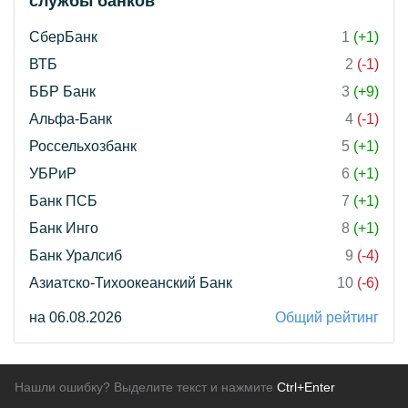
службы банков"
СберБанк
1
(+1)
ВТБ
2
(-1)
ББР Банк
3
(+9)
Альфа-Банк
4
(-1)
Россельхозбанк
5
(+1)
УБРиР
6
(+1)
Банк ПСБ
7
(+1)
Банк Инго
8
(+1)
Банк Уралсиб
9
(-4)
Азиатско-Тихоокеанский Банк
10
(-6)
на 06.08.2026
Общий рейтинг
Нашли ошибку? Выделите текст и нажмите
Ctrl+Enter