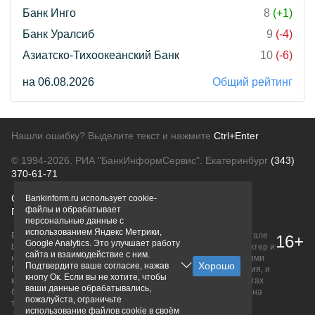
Банк Инго
8
(+1)
Банк Уралсиб
9
(-4)
Азиатско-Тихоокеанский Банк
10
(-6)
на 06.08.2026
Общий рейтинг
Нашли ошибку? Выделите текст и нажмите
Ctrl+Enter
© 1994-2026.
РИА "БанкИнформСервис". Екатеринбург
(343)
370-61-71
О проекте
Политика конфиденциальности
Bankinform.ru использует cookie-
файлы и обрабатывает
Правовая информация
Для рекламодателей
персональные данные с
использованием Яндекс Метрики,
Вся информация о продуктах банков, размещенная на портале
16+
Google Analytics. Это улучшает работу
bankinform.ru, носит исключительно ознакомительный характер и
сайта и взаимодействие с ним.
не является публичной офертой, определяемой положениями
Подтвердите ваше согласие, нажав
ГК РФ. Информация не содержит точного и полного описания, и
кнопу Ок. Если вы не хотите, чтобы
может быть изменена. Конечные условия уточняйте на сайтах
ваши данные обрабатывались,
банков или при личном обращении. Исключительное право на
пожалуйста, ограничьте
товарные знаки принадлежит их правообладателям.
использование файлов cookie в своём