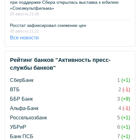
при поддержке Сбера открылась выставка к юбилею
«Союзмультфильма»
05 августа 21:39
Росстат зафиксировал снижение цен
05 августа 21:22
Все новости
Рейтинг банков "Активность пресс-
службы банков"
СберБанк
1
(+1)
ВТБ
2
(-1)
ББР Банк
3
(+9)
Альфа-Банк
4
(-1)
Россельхозбанк
5
(+1)
УБРиР
6
(+1)
Банк ПСБ
7
(+1)