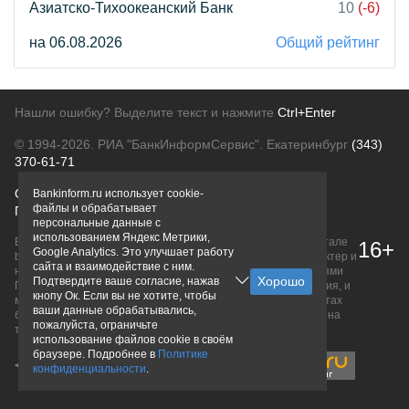
Азиатско-Тихоокеанский Банк
10
(-6)
на 06.08.2026
Общий рейтинг
Нашли ошибку? Выделите текст и нажмите
Ctrl+Enter
© 1994-2026.
РИА "БанкИнформСервис". Екатеринбург
(343)
370-61-71
О проекте
Политика конфиденциальности
Bankinform.ru использует cookie-
файлы и обрабатывает
Правовая информация
Для рекламодателей
персональные данные с
использованием Яндекс Метрики,
Вся информация о продуктах банков, размещенная на портале
16+
Google Analytics. Это улучшает работу
bankinform.ru, носит исключительно ознакомительный характер и
сайта и взаимодействие с ним.
не является публичной офертой, определяемой положениями
Подтвердите ваше согласие, нажав
ГК РФ. Информация не содержит точного и полного описания, и
кнопу Ок. Если вы не хотите, чтобы
может быть изменена. Конечные условия уточняйте на сайтах
ваши данные обрабатывались,
банков или при личном обращении. Исключительное право на
пожалуйста, ограничьте
товарные знаки принадлежит их правообладателям.
использование файлов cookie в своём
браузере. Подробнее в
Политике
конфиденциальности
.