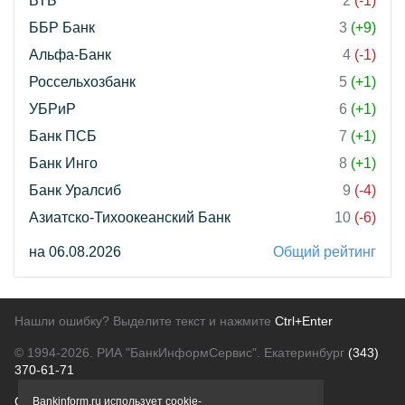
ВТБ
2
(-1)
ББР Банк
3
(+9)
Альфа-Банк
4
(-1)
Россельхозбанк
5
(+1)
УБРиР
6
(+1)
Банк ПСБ
7
(+1)
Банк Инго
8
(+1)
Банк Уралсиб
9
(-4)
Азиатско-Тихоокеанский Банк
10
(-6)
на 06.08.2026
Общий рейтинг
Нашли ошибку? Выделите текст и нажмите
Ctrl+Enter
© 1994-2026.
РИА "БанкИнформСервис". Екатеринбург
(343)
370-61-71
О проекте
Политика конфиденциальности
Bankinform.ru использует cookie-