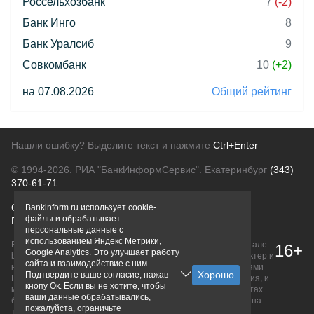
Россельхозбанк
7
(-2)
Банк Инго
8
Банк Уралсиб
9
Совкомбанк
10
(+2)
на 07.08.2026
Общий рейтинг
Нашли ошибку? Выделите текст и нажмите
Ctrl+Enter
© 1994-2026.
РИА "БанкИнформСервис". Екатеринбург
(343)
370-61-71
О проекте
Политика конфиденциальности
Bankinform.ru использует cookie-
файлы и обрабатывает
Правовая информация
Для рекламодателей
персональные данные с
использованием Яндекс Метрики,
Вся информация о продуктах банков, размещенная на портале
16+
Google Analytics. Это улучшает работу
bankinform.ru, носит исключительно ознакомительный характер и
сайта и взаимодействие с ним.
не является публичной офертой, определяемой положениями
Подтвердите ваше согласие, нажав
ГК РФ. Информация не содержит точного и полного описания, и
кнопу Ок. Если вы не хотите, чтобы
может быть изменена. Конечные условия уточняйте на сайтах
ваши данные обрабатывались,
банков или при личном обращении. Исключительное право на
пожалуйста, ограничьте
товарные знаки принадлежит их правообладателям.