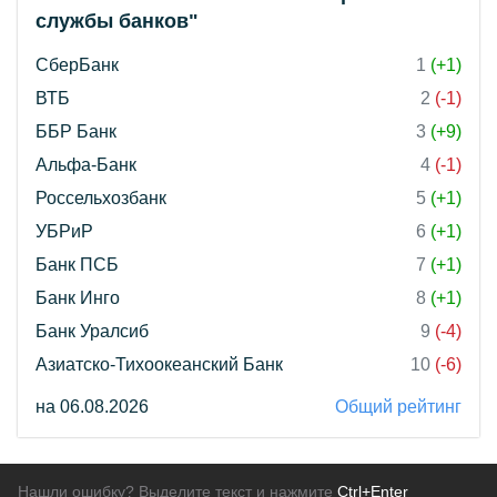
службы банков"
СберБанк
1
(+1)
ВТБ
2
(-1)
ББР Банк
3
(+9)
Альфа-Банк
4
(-1)
Россельхозбанк
5
(+1)
УБРиР
6
(+1)
Банк ПСБ
7
(+1)
Банк Инго
8
(+1)
Банк Уралсиб
9
(-4)
Азиатско-Тихоокеанский Банк
10
(-6)
на 06.08.2026
Общий рейтинг
Нашли ошибку? Выделите текст и нажмите
Ctrl+Enter