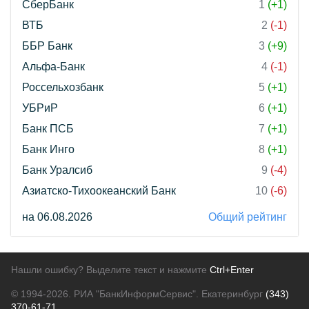
СберБанк
1
(+1)
ВТБ
2
(-1)
ББР Банк
3
(+9)
Альфа-Банк
4
(-1)
Россельхозбанк
5
(+1)
УБРиР
6
(+1)
Банк ПСБ
7
(+1)
Банк Инго
8
(+1)
Банк Уралсиб
9
(-4)
Азиатско-Тихоокеанский Банк
10
(-6)
на 06.08.2026
Общий рейтинг
Нашли ошибку? Выделите текст и нажмите
Ctrl+Enter
© 1994-2026.
РИА "БанкИнформСервис". Екатеринбург
(343)
370-61-71