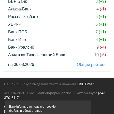
ББР Банк
3
(+9)
Альфа-Банк
4
(-1)
Россельхозбанк
5
(+1)
УБРиР
6
(+1)
Банк ПСБ
7
(+1)
Банк Инго
8
(+1)
Банк Уралсиб
9
(-4)
Азиатско-Тихоокеанский Банк
10
(-6)
на 06.08.2026
Общий рейтинг
Нашли ошибку? Выделите текст и нажмите
Ctrl+Enter
© 1994-2026.
РИА "БанкИнформСервис". Екатеринбург
(343)
370-61-71
О проекте
Политика конфиденциальности
Bankinform.ru использует cookie-
файлы и обрабатывает
Правовая информация
Для рекламодателей