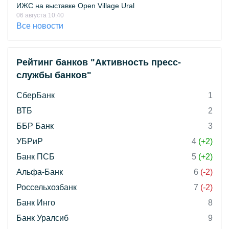
ИЖС на выставке Open Village Ural
06 августа 10:40
Все новости
Рейтинг банков "Активность пресс-
службы банков"
СберБанк
1
ВТБ
2
ББР Банк
3
УБРиР
4
(+2)
Банк ПСБ
5
(+2)
Альфа-Банк
6
(-2)
Россельхозбанк
7
(-2)
Банк Инго
8
Банк Уралсиб
9