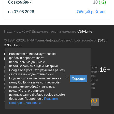
Совкомбанк
10
(+2)
на 07.08.2026
Общий рейтинг
Нашли ошибку? Выделите текст и нажмите
Ctrl+Enter
© 1994-2026.
РИА "БанкИнформСервис". Екатеринбург
(343)
370-61-71
О проекте
Политика конфиденциальности
Bankinform.ru использует cookie-
файлы и обрабатывает
Правовая информация
Для рекламодателей
персональные данные с
использованием Яндекс Метрики,
Вся информация о продуктах банков, размещенная на портале
16+
Google Analytics. Это улучшает работу
bankinform.ru, носит исключительно ознакомительный характер и
сайта и взаимодействие с ним.
не является публичной офертой, определяемой положениями
Подтвердите ваше согласие, нажав
ГК РФ. Информация не содержит точного и полного описания, и
кнопу Ок. Если вы не хотите, чтобы
может быть изменена. Конечные условия уточняйте на сайтах
ваши данные обрабатывались,
банков или при личном обращении. Исключительное право на
пожалуйста, ограничьте
товарные знаки принадлежит их правообладателям.
использование файлов cookie в своём
браузере. Подробнее в
Политике
конфиденциальности
.