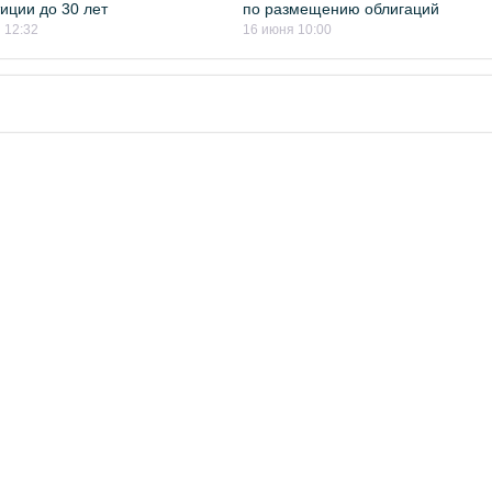
иции до 30 лет
по размещению облигаций
 12:32
16 июня 10:00