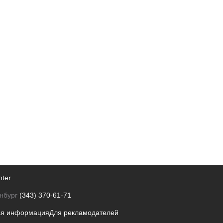
nter
нбург
(343) 370-61-71
ая информация
Для рекламодателей