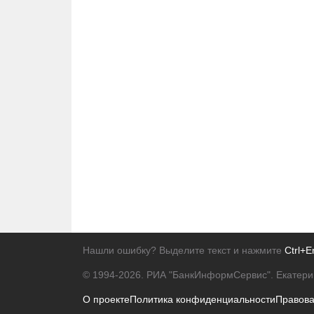
Нашли ошибку? Выделите текст и нажмите
Ctrl+E
© 1994-2026.
РИА "БанкИнформСервис". Екатери
О проекте
Политика конфиденциальности
Правов