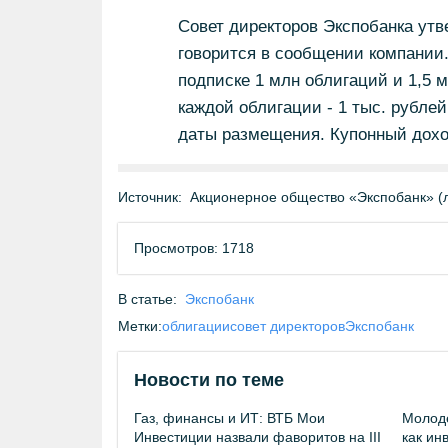
Совет директоров Экспобанка утв
говорится в сообщении компании.
подписке 1 млн облигаций и 1,5 
каждой облигации - 1 тыс. рублей
даты размещения. Купонный доход
Источник:
Акционерное общество «Экспобанк» (
Просмотров: 1718
В статье:
Экспобанк
Метки:
облигации
совет директоров
Экспобанк
Новости по теме
Газ, финансы и ИТ: ВТБ Мои
Молоде
Инвестиции назвали фаворитов на III
как ин