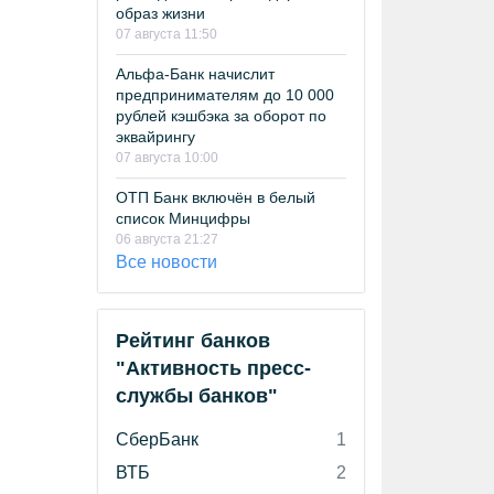
образ жизни
07 августа 11:50
Альфа-Банк начислит
предпринимателям до 10 000
рублей кэшбэка за оборот по
эквайрингу
07 августа 10:00
ОТП Банк включён в белый
список Минцифры
06 августа 21:27
Все новости
Рейтинг банков
"Активность пресс-
службы банков"
СберБанк
1
ВТБ
2