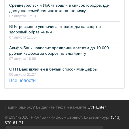
Среднеуральск и Ирбит вошли в список городов, где
доступна семейная ипотека на вторичку
07 августа 12:13
ВТБ: россияне увеличивают расходы на спорт и
здоровый образ жизни
07 августа 11:50
Альфа-Банк начислит предпринимателям до 10 000
рублей кэшбэка за оборот по эквайрингу
07 августа 10:00
ОТП Банк включён в белый список Минцифры
06 августа 21:27
Все новости
Нашли ошибку? Выделите текст и нажмите
Ctrl+Enter
© 1994-2026.
РИА "БанкИнформСервис". Екатеринбург
(343)
370-61-71