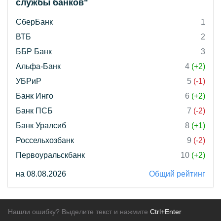
службы банков"
СберБанк
1
ВТБ
2
ББР Банк
3
Альфа-Банк
4
(+2)
УБРиР
5
(-1)
Банк Инго
6
(+2)
Банк ПСБ
7
(-2)
Банк Уралсиб
8
(+1)
Россельхозбанк
9
(-2)
Первоуральскбанк
10
(+2)
на 08.08.2026
Общий рейтинг
Нашли ошибку? Выделите текст и нажмите
Ctrl+Enter