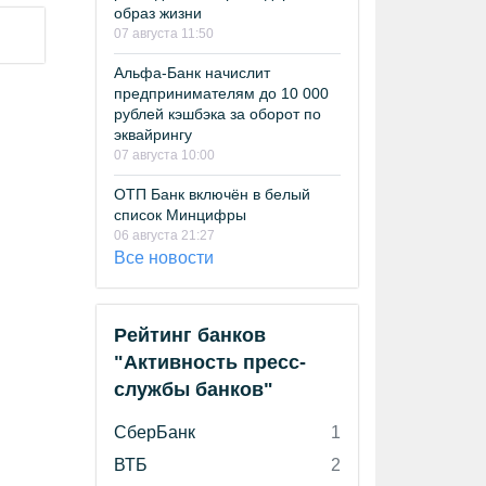
образ жизни
07 августа 11:50
Альфа-Банк начислит
предпринимателям до 10 000
рублей кэшбэка за оборот по
эквайрингу
07 августа 10:00
ОТП Банк включён в белый
список Минцифры
06 августа 21:27
Все новости
Рейтинг банков
"Активность пресс-
службы банков"
СберБанк
1
ВТБ
2