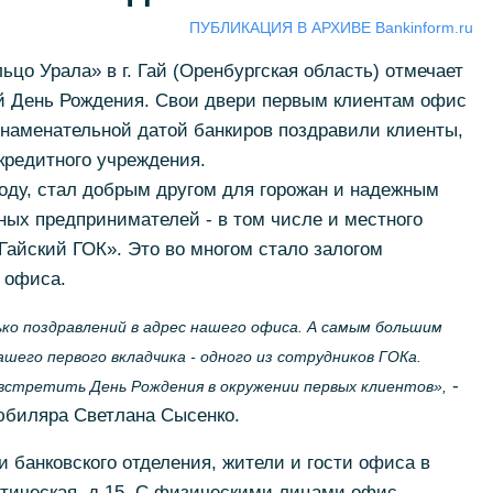
ПУБЛИКАЦИЯ В АРХИВЕ Bankinform.ru
цо Урала» в г. Гай (Оренбургская область) отмечает
ой День Рождения. Свои двери первым клиентам офис
 знаменательной датой банкиров поздравили клиенты,
 кредитного учреждения.
оду, стал добрым другом для горожан и надежным
ых предпринимателей - в том числе и местного
айский ГОК». Это во многом стало залогом
 офиса.
ко поздравлений в адрес нашего офиса. А самым большим
шего первого вкладчика - одного из сотрудников ГОКа.
-
 встретить День Рождения в окружении первых клиентов»,
юбиляра Светлана Сысенко.
 банковского отделения, жители и гости офиса в
стическая, д.15. С физическими лицами офис