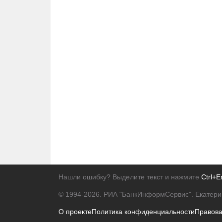
Нашли ошибку? Выделите текст и нажмите
Ctrl+E
© 1994-2026.
РИА "БанкИнформСервис". Екатери
О проекте
Политика конфиденциальности
Правов