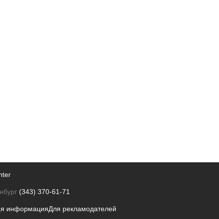
nter
нбург
(343) 370-61-71
ая информация
Для рекламодателей