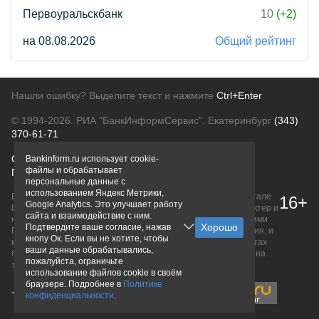
Первоуральскбанк
10
(+2)
на 08.08.2026
Общий рейтинг
Нашли ошибку? Выделите текст и нажмите
Ctrl+Enter
© 1994-2026.
РИА "БанкИнформСервис". Екатеринбург
(343)
370-61-71
О проекте
Политика конфиденциальности
Bankinform.ru использует cookie-
файлы и обрабатывает
Правовая информация
Для рекламодателей
персональные данные с
использованием Яндекс Метрики,
Вся информация о продуктах банков, размещенная на портале
16+
Google Analytics. Это улучшает работу
bankinform.ru, носит исключительно ознакомительный характер и
сайта и взаимодействие с ним.
не является публичной офертой, определяемой положениями
Подтвердите ваше согласие, нажав
ГК РФ. Информация не содержит точного и полного описания, и
кнопу Ок. Если вы не хотите, чтобы
может быть изменена. Конечные условия уточняйте на сайтах
ваши данные обрабатывались,
банков или при личном обращении. Исключительное право на
пожалуйста, ограничьте
товарные знаки принадлежит их правообладателям.
использование файлов cookie в своём
браузере. Подробнее в
Политике
конфиденциальности
.