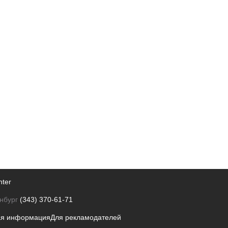
nter
нбург
(343) 370-61-71
ая информация
Для рекламодателей