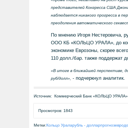
представителей Конгресса США Джона 
наблюдается никакого прогресса в пе
преодоления автоматического секвес
По мнению Игоря Нестеровича, р
ООО КБ «КОЛЬЦО УРАЛА», до конц
экономике Еврозоны, скорее всего
110 долл./бар. также поддержат д
«В итоге в ближайшей перспективе, до
- подчеркнул аналитик.
руб/долл»,
Источник:
Коммерческий Банк «КОЛЬЦО УРАЛА» 
Просмотров: 1843
Метки:
Кольцо Урала
рубль - доллар
прогноз
евро
д