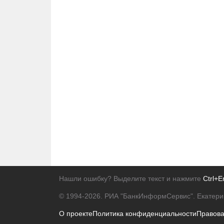
Нашли ошибку? Выделите текст и нажмите
Ctrl+E
© 1994-2026.
РИА "БанкИнформСервис". Екатери
О проекте
Политика конфиденциальности
Правов