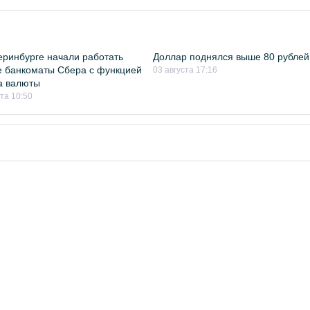
еринбурге начали работать
Доллар поднялся выше 80 рублей
 банкоматы Сбера с функцией
03 августа 17:16
а валюты
ста 10:50