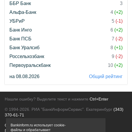
ББР Банк
3
Альфа-Банк
4
(+2)
УБРиР
5
(-1)
Банк Инго
6
(+2)
Банк ПСБ
7
(-2)
Банк Уралсиб
8
(+1)
Россельхозбанк
9
(-2)
Первоуральскбанк
10
(+2)
на 08.08.2026
Общий рейтинг
Нашли ошибку? Выделите текст и нажмите
Ctrl+Enter
© 1994-2026.
РИА "БанкИнформСервис". Екатеринбург
(343)
370-61-71
О проекте
Политика конфиденциальности
Bankinform.ru использует cookie-
файлы и обрабатывает
Правовая информация
Для рекламодателей