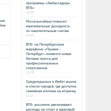
программы «Амбассадоры
ВТБ»
16:30
ран
Россельхозбанк повысил
убеж
максимальную доходность
по накопительным счетам
15:40
ВТБ: на Петербургском
марафоне «Пушкин -
Петербург» появится новая
беговая трасса для
профессиональных
спортсменов
12:28
Среднеуральск и Ирбит вошли
в список городов, где доступна
семейная ипотека на вторичку
12:13
ВТБ: россияне увеличивают
расходы на спорт и здоровый