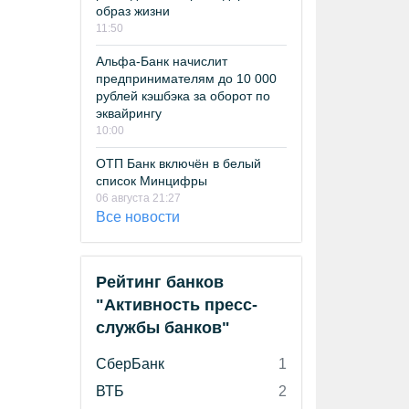
образ жизни
11:50
Альфа-Банк начислит
предпринимателям до 10 000
рублей кэшбэка за оборот по
эквайрингу
10:00
ОТП Банк включён в белый
список Минцифры
06 августа 21:27
Все новости
Рейтинг банков
"Активность пресс-
службы банков"
СберБанк
1
ВТБ
2