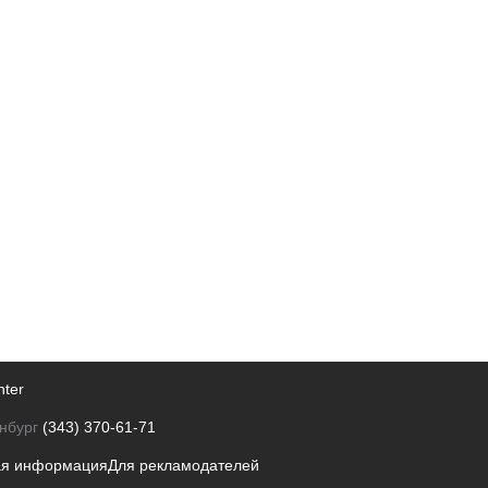
nter
нбург
(343) 370-61-71
ая информация
Для рекламодателей