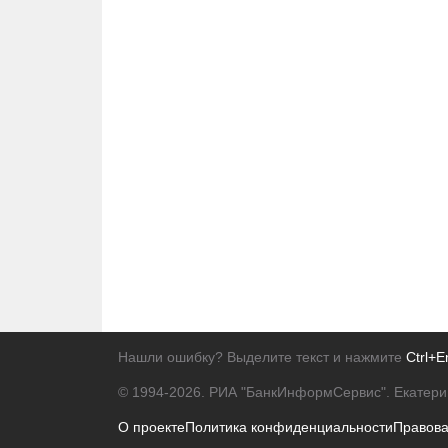
Нашли ошибку? Выделите текст и нажмите
Ctrl+E
© 1994-2026.
РИА "БанкИнформСервис". Екатери
О проекте
Политика конфиденциальности
Правов