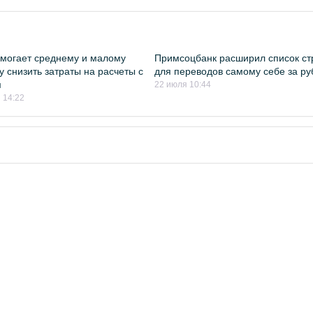
могает среднему и малому
Примсоцбанк расширил список ст
у снизить затраты на расчеты с
для переводов самому себе за р
м
22 июля 10:44
 14:22