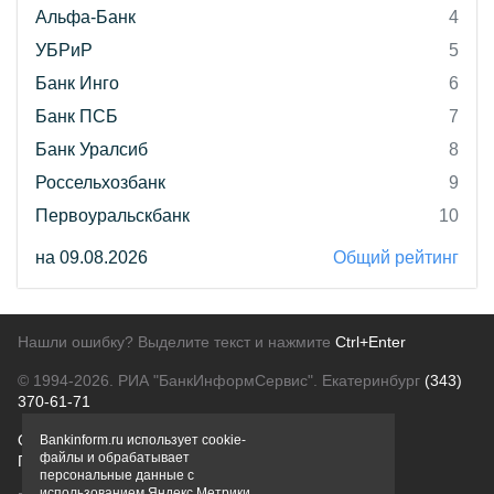
Альфа-Банк
4
УБРиР
5
Банк Инго
6
Банк ПСБ
7
Банк Уралсиб
8
Россельхозбанк
9
Первоуральскбанк
10
на 09.08.2026
Общий рейтинг
Нашли ошибку? Выделите текст и нажмите
Ctrl+Enter
© 1994-2026.
РИА "БанкИнформСервис". Екатеринбург
(343)
370-61-71
О проекте
Политика конфиденциальности
Bankinform.ru использует cookie-
файлы и обрабатывает
Правовая информация
Для рекламодателей
персональные данные с
использованием Яндекс Метрики,