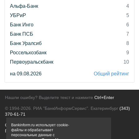
Альфа-Банк
4
УБРиР
5
Банк Инго
6
Банк ПСБ
7
Банк Уралсиб
8
Россельхозбанк
9
Первоуральскбанк
10
на 09.08.2026
Общий рейтинг
Нашли ошибку? Выделите текст и нажмите
Ctrl+Enter
© 1994-2026.
РИА "БанкИнформСервис". Екатеринбург
(343)
370-61-71
О проекте
Политика конфиденциальности
Bankinform.ru использует cookie-
файлы и обрабатывает
Правовая информация
Для рекламодателей
персональные данные с