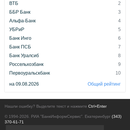
ВТБ
2
ББР Банк
3
Альфа-Банк
4
УБРиР
5
Банк Инго
6
Банк ПСБ
7
Банк Уралсиб
8
Россельхозбанк
9
Первоуральскбанк
10
на 09.08.2026
Общий рейтинг
Нашли ошибку? Выделите текст и нажмите
Ctrl+Enter
© 1994-2026.
РИА "БанкИнформСервис". Екатеринбург
(343)
370-61-71