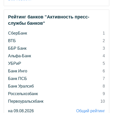
Рейтинг банков "Активность пресс-
службы банков"
СберБанк
1
ВТБ
2
ББР Банк
3
Альфа-Банк
4
УБРиР
5
Банк Инго
6
Банк ПСБ
7
Банк Уралсиб
8
Россельхозбанк
9
Первоуральскбанк
10
на 09.08.2026
Общий рейтинг