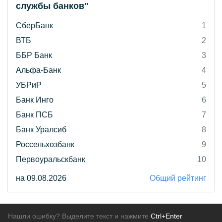
службы банков"
СберБанк
1
ВТБ
2
ББР Банк
3
Альфа-Банк
4
УБРиР
5
Банк Инго
6
Банк ПСБ
7
Банк Уралсиб
8
Россельхозбанк
9
Первоуральскбанк
10
на 09.08.2026
Общий рейтинг
Нашли ошибку? Выделите текст и нажмите
Ctrl+Enter