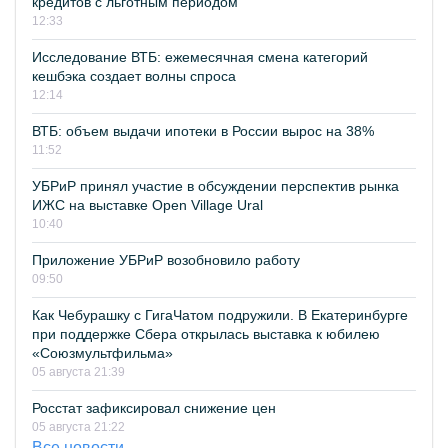
кредитов с льготным периодом
12:33
Исследование ВТБ: ежемесячная смена категорий
кешбэка создает волны спроса
12:14
ВТБ: объем выдачи ипотеки в России вырос на 38%
11:52
УБРиР принял участие в обсуждении перспектив рынка
ИЖС на выставке Open Village Ural
10:40
Приложение УБРиР возобновило работу
09:50
Как Чебурашку с ГигаЧатом подружили. В Екатеринбурге
при поддержке Сбера открылась выставка к юбилею
«Союзмультфильма»
05 августа 21:39
Росстат зафиксировал снижение цен
05 августа 21:22
Все новости