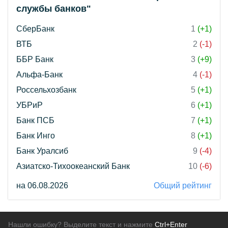
службы банков"
СберБанк
1
(+1)
ВТБ
2
(-1)
ББР Банк
3
(+9)
Альфа-Банк
4
(-1)
Россельхозбанк
5
(+1)
УБРиР
6
(+1)
Банк ПСБ
7
(+1)
Банк Инго
8
(+1)
Банк Уралсиб
9
(-4)
Азиатско-Тихоокеанский Банк
10
(-6)
на 06.08.2026
Общий рейтинг
Нашли ошибку? Выделите текст и нажмите
Ctrl+Enter