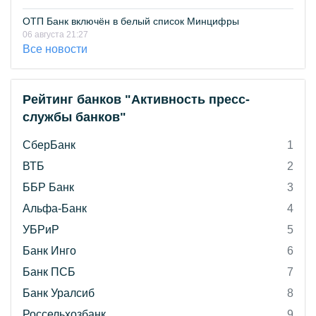
ОТП Банк включён в белый список Минцифры
06 августа 21:27
Все новости
Рейтинг банков "Активность пресс-
службы банков"
СберБанк
1
ВТБ
2
ББР Банк
3
Альфа-Банк
4
УБРиР
5
Банк Инго
6
Банк ПСБ
7
Банк Уралсиб
8
Россельхозбанк
9