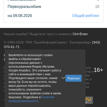
Первоуральскбанк
10
на 09.08.2026
Общий рейтинг
Нашли ошибку? Выделите текст и нажмите
Ctrl+Enter
© 1994-2026.
РИА "БанкИнформСервис". Екатеринбург
(343)
370-61-71
О проекте
Политика конфиденциальности
Bankinform.ru использует cookie-
файлы и обрабатывает
Правовая информация
Для рекламодателей
персональные данные с
использованием Яндекс Метрики,
Вся информация о продуктах банков, размещенная на портале
16+
Google Analytics. Это улучшает работу
bankinform.ru, носит исключительно ознакомительный характер и
сайта и взаимодействие с ним.
не является публичной офертой, определяемой положениями
Подтвердите ваше согласие, нажав
ГК РФ. Информация не содержит точного и полного описания, и
кнопу Ок. Если вы не хотите, чтобы
может быть изменена. Конечные условия уточняйте на сайтах
ваши данные обрабатывались,
банков или при личном обращении. Исключительное право на
пожалуйста, ограничьте
товарные знаки принадлежит их правообладателям.
использование файлов cookie в своём
браузере. Подробнее в
Политике
конфиденциальности
.