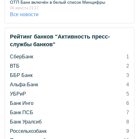
ОТП Банк включён в белый список Минцифры
06 августа 21:27
Все новости
Рейтинг банков "Активность пресс-
службы банков"
СберБанк
1
ВТБ
2
ББР Банк
3
Альфа-Банк
4
УБРиР
5
Банк Инго
6
Банк ПСБ
7
Банк Уралсиб
8
Россельхозбанк
9