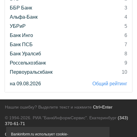
ББР Банк
3
Альфа-Банк
4
УБРиР
5
Банк Инго
6
Банк ПСБ
7
Банк Уралсиб
8
Россельхозбанк
9
Первоуральскбанк
10
на 09.08.2026
Общий рейтинг
Нашли ошибку? Выделите текст и нажмите
Ctrl+Enter
© 1994-2026.
РИА "БанкИнформСервис". Екатеринбург
(343)
370-61-71
О проекте
Политика конфиденциальности
Bankinform.ru использует cookie-