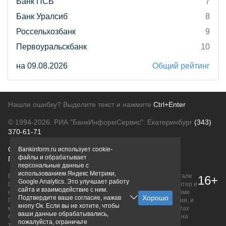
Банк ПСБ
7
Банк Уралсиб
8
Россельхозбанк
9
Первоуральскбанк
10
на 09.08.2026
Общий рейтинг
Нашли ошибку? Выделите текст и нажмите
Ctrl+Enter
© 1994-2026.
РИА "БанкИнформСервис". Екатеринбург
(343)
370-61-71
О проекте
Политика конфиденциальности
Bankinform.ru использует cookie-
файлы и обрабатывает
Правовая информация
Для рекламодателей
персональные данные с
использованием Яндекс Метрики,
Вся информация о продуктах банков, размещенная на портале
16+
Google Analytics. Это улучшает работу
bankinform.ru, носит исключительно ознакомительный характер и
сайта и взаимодействие с ним.
не является публичной офертой, определяемой положениями
Подтвердите ваше согласие, нажав
ГК РФ. Информация не содержит точного и полного описания, и
кнопу Ок. Если вы не хотите, чтобы
может быть изменена. Конечные условия уточняйте на сайтах
ваши данные обрабатывались,
банков или при личном обращении. Исключительное право на
пожалуйста, ограничьте
товарные знаки принадлежит их правообладателям.