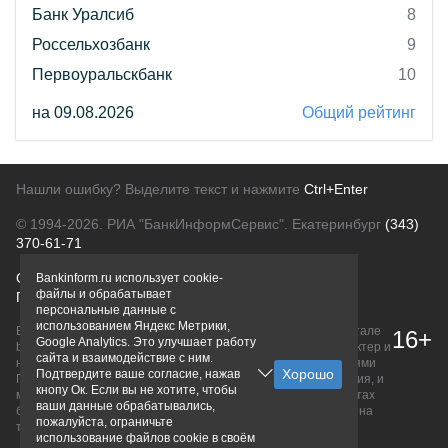
Банк Уралсиб
8
Россельхозбанк
9
Первоуральскбанк
10
на 09.08.2026
Общий рейтинг
Нашли ошибку? Выделите текст и нажмите
Ctrl+Enter
© 1994-2026.
РИА "БанкИнформСервис". Екатеринбург
(343)
370-61-71
О проекте
Политика конфиденциальности
Bankinform.ru использует cookie-
файлы и обрабатывает
Правовая информация
Для рекламодателей
персональные данные с
использованием Яндекс Метрики,
Вся информация о продуктах банков, размещенная на портале
16+
Google Analytics. Это улучшает работу
bankinform.ru, носит исключительно ознакомительный характер и
сайта и взаимодействие с ним.
не является публичной офертой, определяемой положениями
Подтвердите ваше согласие, нажав
ГК РФ. Информация не содержит точного и полного описания, и
кнопу Ок. Если вы не хотите, чтобы
может быть изменена. Конечные условия уточняйте на сайтах
ваши данные обрабатывались,
банков или при личном обращении. Исключительное право на
пожалуйста, ограничьте
товарные знаки принадлежит их правообладателям.
использование файлов cookie в своём