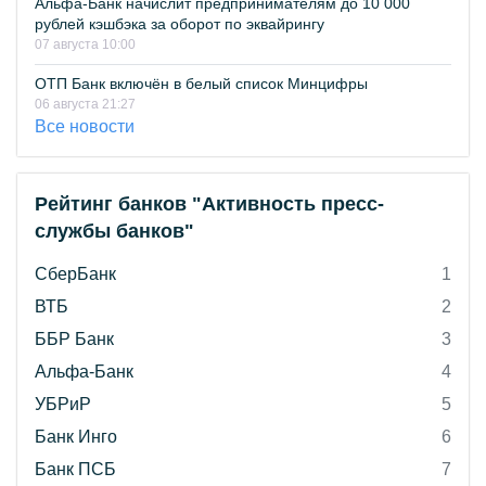
Альфа-Банк начислит предпринимателям до 10 000
рублей кэшбэка за оборот по эквайрингу
07 августа 10:00
ОТП Банк включён в белый список Минцифры
06 августа 21:27
Все новости
Рейтинг банков "Активность пресс-
службы банков"
СберБанк
1
ВТБ
2
ББР Банк
3
Альфа-Банк
4
УБРиР
5
Банк Инго
6
Банк ПСБ
7