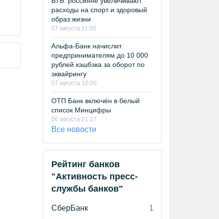
ВТБ: россияне увеличивают
расходы на спорт и здоровый
образ жизни
07 августа 11:50
Альфа-Банк начислит
предпринимателям до 10 000
рублей кэшбэка за оборот по
эквайрингу
07 августа 10:00
ОТП Банк включён в белый
список Минцифры
06 августа 21:27
Все новости
Рейтинг банков
"Активность пресс-
службы банков"
СберБанк
1