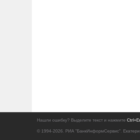
Нашли ошибку? Выделите текст и нажмите
Ctrl+E
© 1994-2026.
РИА "БанкИнформСервис". Екатери