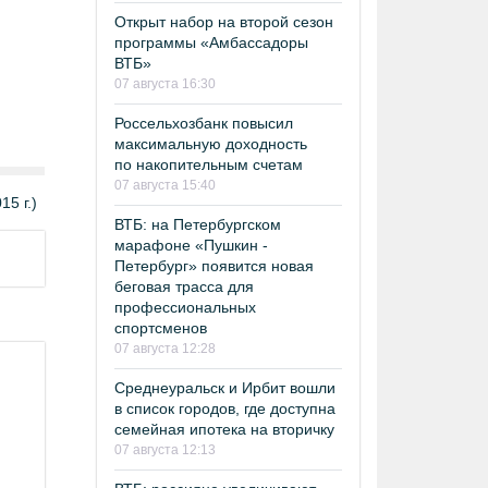
Открыт набор на второй сезон
программы «Амбассадоры
ВТБ»
07 августа 16:30
Россельхозбанк повысил
максимальную доходность
по накопительным счетам
07 августа 15:40
5 г.)
ВТБ: на Петербургском
марафоне «Пушкин -
Петербург» появится новая
беговая трасса для
профессиональных
спортсменов
07 августа 12:28
Среднеуральск и Ирбит вошли
в список городов, где доступна
семейная ипотека на вторичку
07 августа 12:13