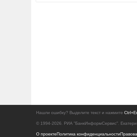
Нашли ошибку? Выделите текст и нажмите
Ctrl+E
© 1994-2026.
РИА "БанкИнформСервис". Екатери
О проекте
Политика конфиденциальности
Правов