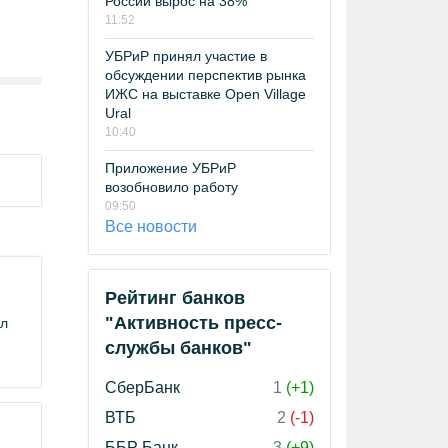
России вырос на 38%
11:52
УБРиР принял участие в
обсуждении перспектив рынка
ИЖС на выставке Open Village
Ural
10:40
Приложение УБРиР
возобновило работу
09:50
Все новости
Рейтинг банков
"Активность пресс-
ил
службы банков"
СберБанк
1
(+1)
ВТБ
2
(-1)
ББР Банк
3
(+9)