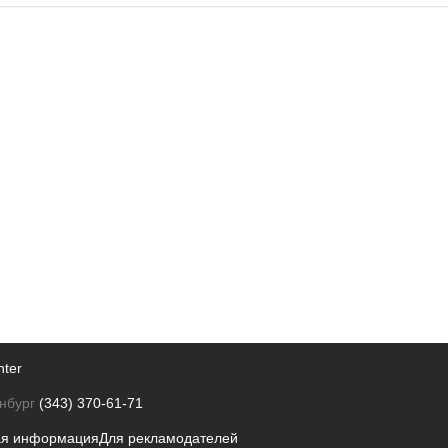
nter
нбург
(343) 370-61-71
ая информация
Для рекламодателей