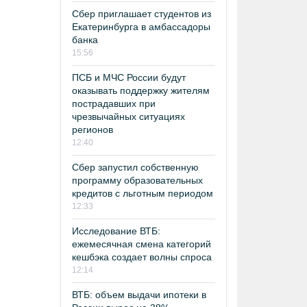
Сбер приглашает студентов из
Екатеринбурга в амбассадоры
банка
15:56
ПСБ и МЧС России будут
оказывать поддержку жителям
пострадавших при
чрезвычайных ситуациях
регионов
12:40
Сбер запустил собственную
программу образовательных
кредитов с льготным периодом
12:33
Исследование ВТБ:
ежемесячная смена категорий
кешбэка создает волны спроса
12:14
ВТБ: объем выдачи ипотеки в