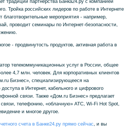
ет традиции партнерства Банка24.ру с компанией
го. Тройка российских лидеров по работе в Интернете
т благотворительные мероприятия - например,
фай, проводит семинары по Интернет-безопасности,
ижению.
огое - продвинутость продуктов, активная работа в
ратор телекоммуникационных услуг в России, общее
более 4,7 млн. человек. Для корпоративных клиентов
м.ru Бизнес», специализирующееся на
доступа в Интернет, кабельного и цифрового
фонной связи. Также «Дом.ru Бизнес» предлагает
 связи, телефонию, «облачную» АТС, Wi-Fi Hot Spot,
видение и многое другое.
счетного счета в Банке24.ру прямо сейчас
, и вы