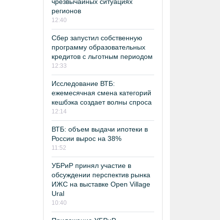
чрезвычайных ситуациях
регионов
12:40
Сбер запустил собственную
программу образовательных
кредитов с льготным периодом
12:33
Исследование ВТБ:
ежемесячная смена категорий
кешбэка создает волны спроса
12:14
ВТБ: объем выдачи ипотеки в
России вырос на 38%
11:52
УБРиР принял участие в
обсуждении перспектив рынка
ИЖС на выставке Open Village
Ural
10:40