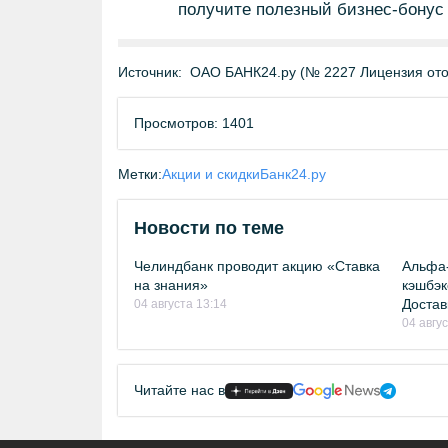
получите полезный бизнес-бонус 
Источник:
ОАО БАНК24.ру (№ 2227 Лицензия отоз
Просмотров: 1401
Метки:
Акции и скидки
Банк24.ру
Новости по теме
Челиндбанк проводит акцию «Ставка
Альфа-
на знания»
кэшбэк
Достав
04 августа 13:14
04 авгу
Читайте нас в