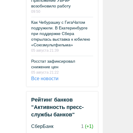
Приложение УБРиР
возобновило работу
09:50
Как Чебурашку с ГигаЧатом
подружили. В Екатеринбурге
при поддержке Сбера
открылась выставка к юбилею
«Союзмультфильма»
05 августа 21:39
Росстат зафиксировал
снижение цен
05 августа 21:22
Все новости
Рейтинг банков
"Активность пресс-
службы банков"
СберБанк
1
(+1)