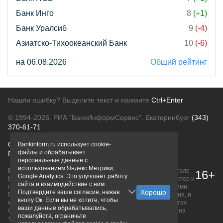
Банк Инго
8
(+1)
Банк Уралсиб
9
(-4)
Азиатско-Тихоокеанский Банк
10
(-6)
на 06.08.2026
Общий рейтинг
Нашли ошибку? Выделите текст и нажмите
Ctrl+Enter
© 1994-2026.
РИА "БанкИнформСервис". Екатеринбург
(343)
370-61-71
О проекте
Политика конфиденциальности
Bankinform.ru использует cookie-
файлы и обрабатывает
Правовая информация
Для рекламодателей
персональные данные с
использованием Яндекс Метрики,
Вся информация о продуктах банков, размещенная на портале
16+
Google Analytics. Это улучшает работу
bankinform.ru, носит исключительно ознакомительный характер и
сайта и взаимодействие с ним.
не является публичной офертой, определяемой положениями
Подтвердите ваше согласие, нажав
ГК РФ. Информация не содержит точного и полного описания, и
кнопу Ок. Если вы не хотите, чтобы
может быть изменена. Конечные условия уточняйте на сайтах
ваши данные обрабатывались,
банков или при личном обращении. Исключительное право на
пожалуйста, ограничьте
товарные знаки принадлежит их правообладателям.