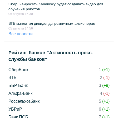
Сбер: нейросеть Kandinsky будет создавать видео для
обучения роботов
05 августа 15:30
ВТБ выплатил дивиденды розничным акционерам
05 августа 14:56
Все новости
Рейтинг банков "Активность пресс-
службы банков"
СберБанк
1
(+1)
ВТБ
2
(-1)
ББР Банк
3
(+9)
Альфа-Банк
4
(-1)
Россельхозбанк
5
(+1)
УБРиР
6
(+1)
Банк ПСБ
7
(+1)