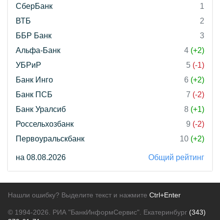
СберБанк
1
ВТБ
2
ББР Банк
3
Альфа-Банк
4
(+2)
УБРиР
5
(-1)
Банк Инго
6
(+2)
Банк ПСБ
7
(-2)
Банк Уралсиб
8
(+1)
Россельхозбанк
9
(-2)
Первоуральскбанк
10
(+2)
на 08.08.2026
Общий рейтинг
Нашли ошибку? Выделите текст и нажмите
Ctrl+Enter
© 1994-2026.
РИА "БанкИнформСервис". Екатеринбург
(343)