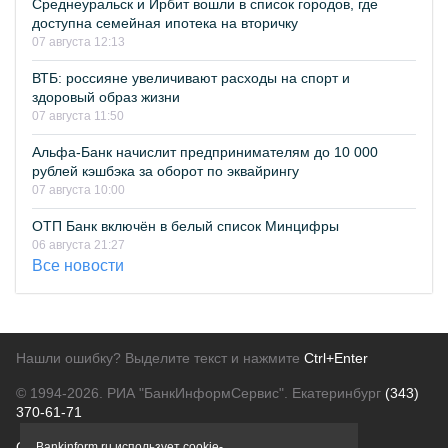
Среднеуральск и Ирбит вошли в список городов, где
доступна семейная ипотека на вторичку
07 августа 12:13
ВТБ: россияне увеличивают расходы на спорт и
здоровый образ жизни
07 августа 11:50
Альфа-Банк начислит предпринимателям до 10 000
рублей кэшбэка за оборот по эквайрингу
07 августа 10:00
ОТП Банк включён в белый список Минцифры
06 августа 21:27
Все новости
Нашли ошибку? Выделите текст и нажмите
Ctrl+Enter
© 1994-2026.
РИА "БанкИнформСервис". Екатеринбург
(343)
370-61-71
О проекте
Политика конфиденциальности
Bankinform.ru использует cookie-