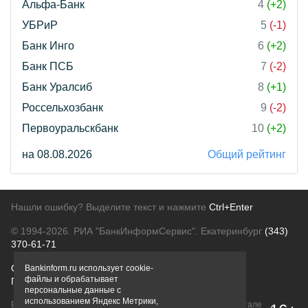
Альфа-Банк
4
(+2)
УБРиР
5
(-1)
Банк Инго
6
(+2)
Банк ПСБ
7
(-2)
Банк Уралсиб
8
(+1)
Россельхозбанк
9
(-2)
Первоуральскбанк
10
(+2)
на 08.08.2026
Общий рейтинг
Нашли ошибку? Выделите текст и нажмите
Ctrl+Enter
© 1994-2026.
РИА "БанкИнформСервис". Екатеринбург
(343)
370-61-71
О проекте
Политика конфиденциальности
Bankinform.ru использует cookie-
файлы и обрабатывает
Правовая информация
Для рекламодателей
персональные данные с
использованием Яндекс Метрики,
Вся информация о продуктах банков, размещенная на портале